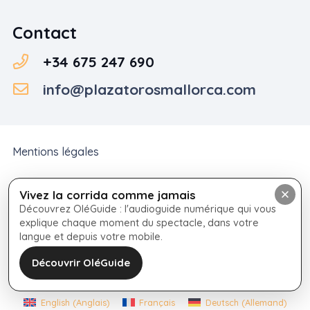
Contact
+34 675 247 690
info@plazatorosmallorca.com
Mentions légales
Politique de cookies
Vivez la corrida comme jamais
Découvrez OléGuide : l'audioguide numérique qui vous
explique chaque moment du spectacle, dans votre
Politique de confidentialité
langue et depuis votre mobile.
Conditions générales de vente
Découvrir OléGuide
English
(
Anglais
)
Français
Deutsch
(
Allemand
)