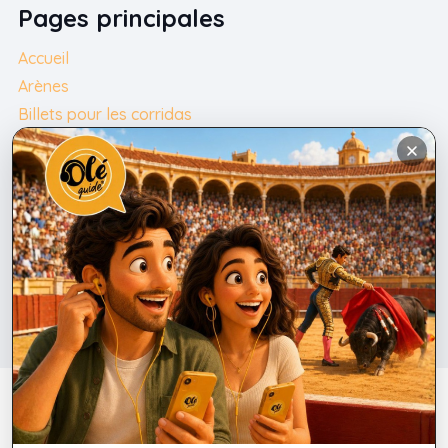
Pages principales
Accueil
Arènes
Billets pour les corridas
Contact
Français
Contact
+34 675 247 690
info@plazatorosmallorca.com
Mentions légales