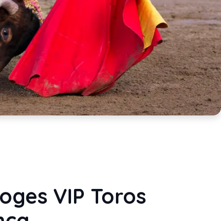
oges VIP Toros
nca