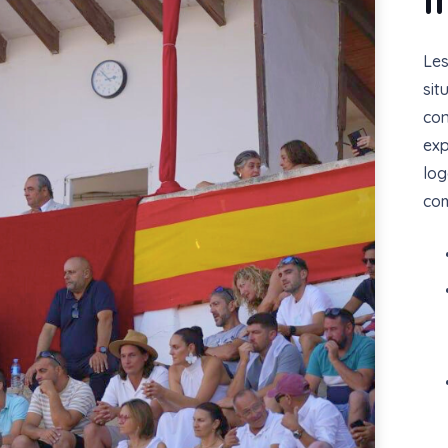
Les
sit
con
exp
log
com