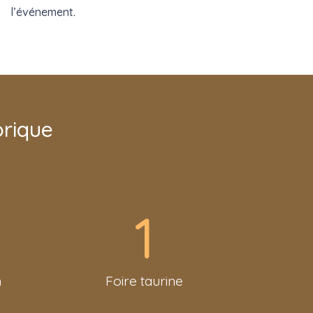
l’événement.
orique
1
n
Foire taurine