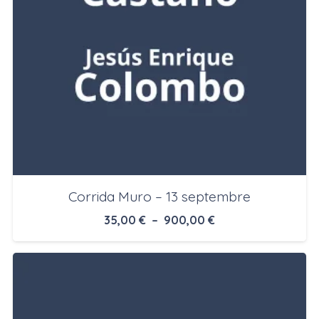
Corrida Muro – 13 septembre
Plage
35,00
€
–
900,00
€
de
prix :
35,00 €
à
900,00 €