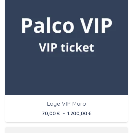
Loge VIP Muro
Plage
70,00
€
–
1.200,00
€
de
prix :