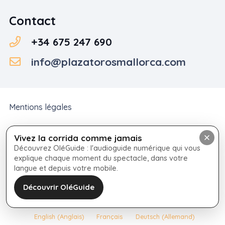
Contact
+34 675 247 690
info@plazatorosmallorca.com
Mentions légales
Politique de cookies
Vivez la corrida comme jamais
Découvrez OléGuide : l'audioguide numérique qui vous
explique chaque moment du spectacle, dans votre
Politique de confidentialité
langue et depuis votre mobile.
Conditions générales de vente
Découvrir OléGuide
English
(
Anglais
)
Français
Deutsch
(
Allemand
)