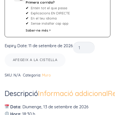
Primera corrida?
Entén tot el que passa
Explicacions EN DIRECTE
En el teu idioma
Sense instal·lar cap app
Saber-ne més
quantitat
Expiry Date: 11 de setembre de 2026
de
Corrida
AFEGEIX A LA CISTELLA
de
toros
SKU:
N/A
Categoria:
Muro
Muro
-
Descripció
Informació addicional
Re
13
de
Data:
Diumenge, 13 de setembre de 2026
setembre
Hora:
18:30 h