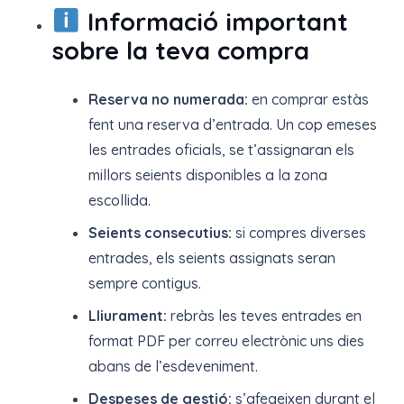
preus:
Informació important
35,00 €
sobre la teva compra
a
900,00 €
Reserva no numerada:
en comprar estàs
fent una reserva d’entrada. Un cop emeses
les entrades oficials, se t’assignaran els
millors seients disponibles a la zona
escollida.
Seients consecutius:
si compres diverses
entrades, els seients assignats seran
sempre contigus.
Lliurament:
rebràs les teves entrades en
format PDF per correu electrònic uns dies
abans de l’esdeveniment.
Despeses de gestió:
s’afegeixen durant el