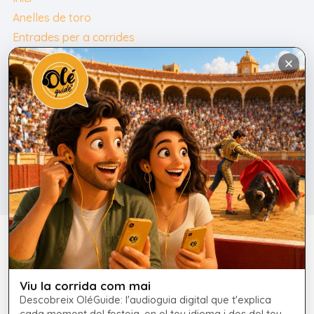
pàgina
Anelles de toro
del
Entrades per a corrides
producte
Contacte
Català
Contacte
+34 675 247 690
info@plazatorosmallorca.com
Avís legal
Política de galetes
Viu la corrida com mai
Descobreix OléGuide: l'audioguia digital que t'explica