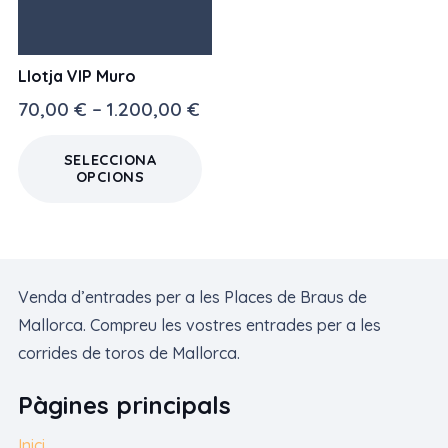
Llotja VIP Muro
Interval
70,00
€
–
1.200,00
€
de
Aquest
preus:
SELECCIONA
producte
OPCIONS
70,00 €
té
a
diverses
1.200,00 €
variants.
Les
Venda d’entrades per a les Places de Braus de
opcions
Mallorca. Compreu les vostres entrades per a les
es
corrides de toros de Mallorca.
poden
triar
Pàgines principals
a
la
Inici