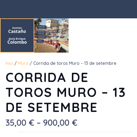
Inici
/
Muro
/ Corrida de toros Muro – 13 de setembre
CORRIDA DE
TOROS MURO – 13
DE SETEMBRE
Interval
35,00
€
–
900,00
€
de