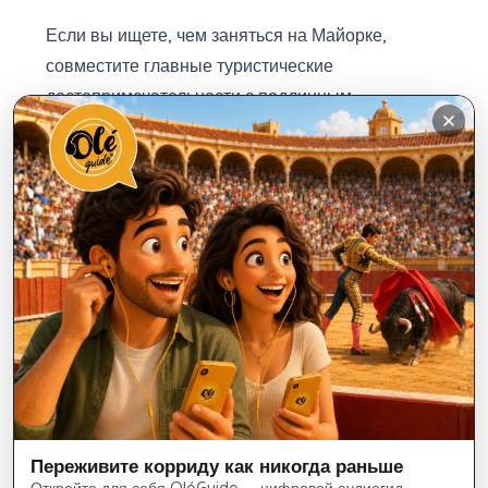
Если вы ищете, чем заняться на Майорке,
совместите главные туристические
достопримечательности с подлинным
культурным опытом. Ознакомьтесь с календарем
корриды, выберите понравившийся район и
забронируйте билеты, чтобы провести
необычный день на одной из арен для боя
быков на Майорке.
Забронируйте билеты на ближайшую
корриду на Майорке на сайте Plaza de Toros
Mallorca.
Переживите корриду как никогда раньше