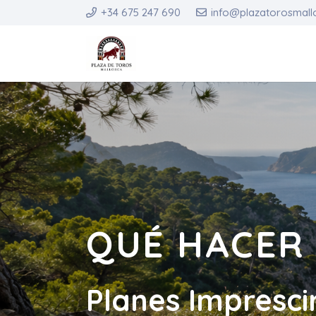
+34 675 247 690
info@plazatorosmall
QUÉ HACER
Planes Imprescin