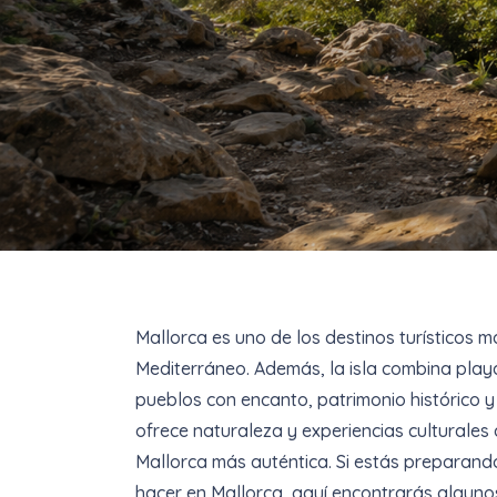
Mallorca es uno de los destinos turísticos 
Mediterráneo. Además, la isla combina playa
pueblos con encanto, patrimonio histórico 
ofrece naturaleza y experiencias culturale
Mallorca más auténtica. Si estás preparand
hacer en Mallorca, aquí encontrarás alguno