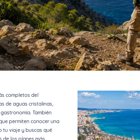
más completos del
s de aguas cristalinas,
y gastronomía. También
s que permiten conocer una
o tu viaje y buscas qué
s de los planes más