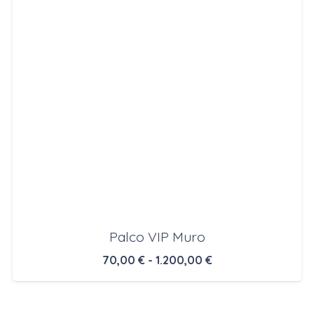
Palco VIP Muro
Fascia
70,00
€
-
1.200,00
€
di
prezzo: