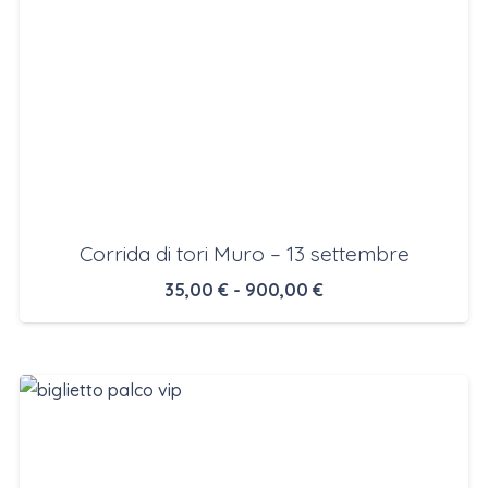
Corrida di tori Muro – 13 settembre
Fascia
35,00
€
-
900,00
€
di
prezzo:
da
35,00 €
a
900,00 €