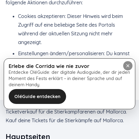
folgende Aktionen durchzuführen:
Cookies akzeptieren: Dieser Hinweis wird beim
Zugriff auf eine beliebige Seite des Portals
während der aktuellen Sitzung nicht mehr
angezeigt.
Einstellungen ändern/personalisieren: Du kannst
weitere Informationen darüber erhalten, was
Erlebe die Corrida wie nie zuvor
Cookies sind, die Cookie-Richtlinie von
Entdecke OléGuide: der digitale Audioguide, der dir jeden
Moment des Fests erklärt – in deiner Sprache und auf
https://plazatorosmallorca.com/ einsehen und
deinem Handy.
deine Browsereinstellungen ändern.
OléGuide entdecken
Ticketverkauf für die Stierkampfarenen auf Mallorca.
Kauf deine Tickets für die Stierkämpfe auf Mallorca.
Hauptseiten