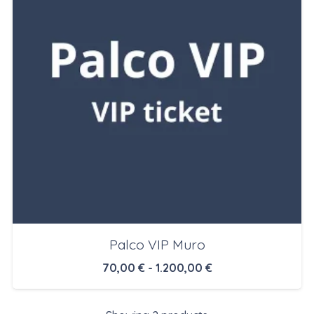
900,00 €
Palco VIP Muro
Rango
70,00
€
-
1.200,00
€
de
precios: