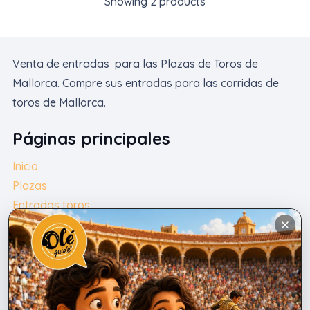
Showing
2
products
desde
70,00 €
hasta
Venta de entradas para las Plazas de Toros de
1.200,00 €
Mallorca. Compre sus entradas para las corridas de
toros de Mallorca.
Páginas principales
Inicio
Plazas
Entradas toros
Contacto
Español
Contacto